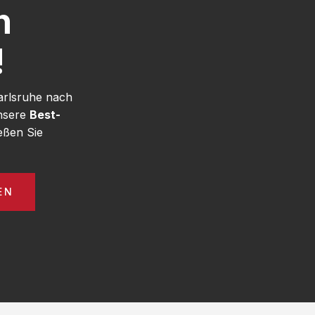
h
!
arlsruhe nach
unsere
Best-
eßen Sie
EN