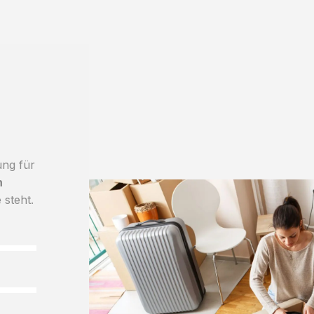
ung für
h
 steht.