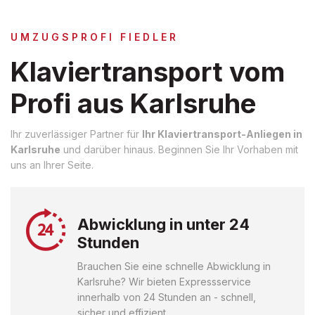
UMZUGSPROFI FIEDLER
Klaviertransport vom
Profi aus Karlsruhe
Ihr zuverlässiger Partner für
Ihr Klaviertransport-Anliegen in
Karlsruhe
und darüber hinaus. Beginnen Sie Ihr Vorhaben mit
uns an Ihrer Seite.
Abwicklung in unter 24
Stunden
Brauchen Sie eine schnelle Abwicklung in
Karlsruhe? Wir bieten Expressservice
innerhalb von 24 Stunden an - schnell,
sicher und effizient.