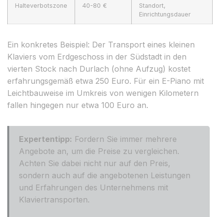
Halteverbotszone
40-80 €
Standort,
Einrichtungsdauer
Ein konkretes Beispiel: Der Transport eines kleinen
Klaviers vom Erdgeschoss in der Südstadt in den
vierten Stock nach Durlach (ohne Aufzug) kostet
erfahrungsgemäß etwa 250 Euro. Für ein E-Piano mit
Leichtbauweise im Umkreis von wenigen Kilometern
fallen hingegen nur etwa 100 Euro an.
Expertentipp:
Fordern Sie immer mehrere
Angebote an, um die Preise zu vergleichen.
Achten Sie dabei nicht nur auf den Preis,
sondern auch auf die angebotenen Leistungen
und Erfahrungen des Unternehmens mit
Klaviertransporten.