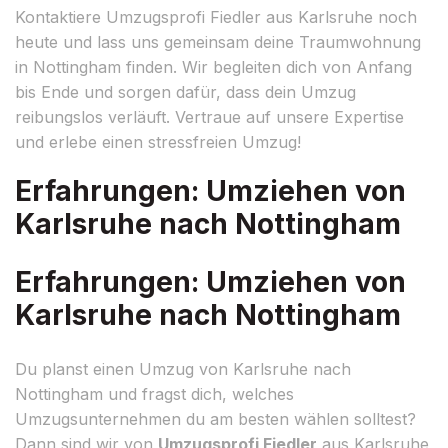
Kontaktiere Umzugsprofi Fiedler aus Karlsruhe noch
heute und lass uns gemeinsam deine Traumwohnung
in Nottingham finden. Wir begleiten dich von Anfang
bis Ende und sorgen dafür, dass dein Umzug
reibungslos verläuft. Vertraue auf unsere Expertise
und erlebe einen stressfreien Umzug!
Erfahrungen: Umziehen von
Karlsruhe nach Nottingham
Erfahrungen: Umziehen von
Karlsruhe nach Nottingham
Du planst einen Umzug von Karlsruhe nach
Nottingham und fragst dich, welches
Umzugsunternehmen du am besten wählen solltest?
Dann sind wir von
Umzugsprofi Fiedler
aus Karlsruhe