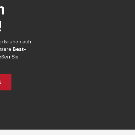
h
!
arlsruhe nach
unsere
Best-
eßen Sie
N