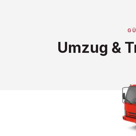
GÜ
Umzug & T