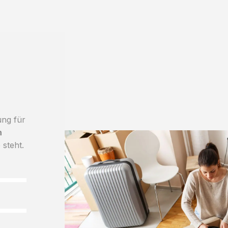
ung für
h
 steht.