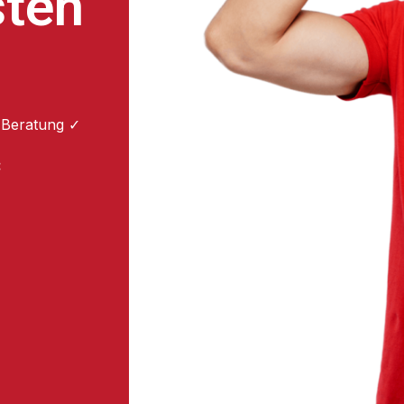
sten
 Beratung ✓
: