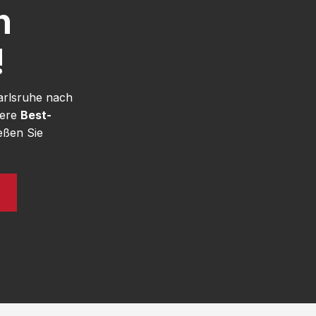
h
!
arlsruhe nach
sere
Best-
eßen Sie