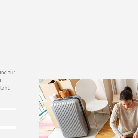
ung für
h
teht.