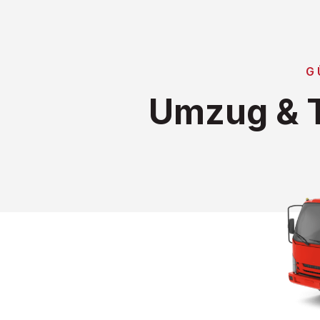
G
Umzug & T