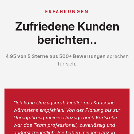
ERFAHRUNGEN
Zufriedene Kunden
berichten..
4.95 von 5 Sterne aus 500+ Bewertungen
sprechen
für sich.
"Ich kann Umzugsprofi Fiedler aus Karlsruhe
wärmstens empfehlen! Von der Planung bis zur
Durchführung meines Umzugs nach Karlsruhe
war das Team professionell, zuverlässig und
äußerst freundlich. Sie haben meinen Umzug