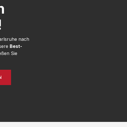
h
!
arlsruhe nach
nsere
Best-
eßen Sie
N