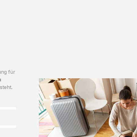
ung für
h
steht.