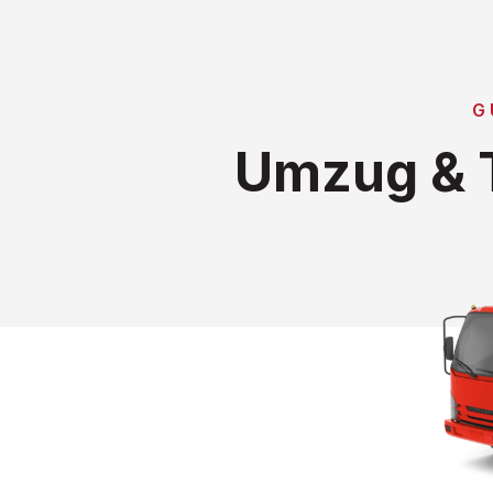
G
Umzug & T