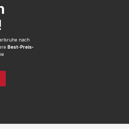
h
!
arlsruhe nach
sere
Best-Preis-
ie