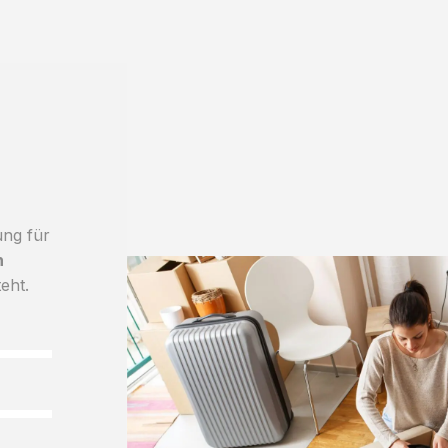
ung für
h
teht.