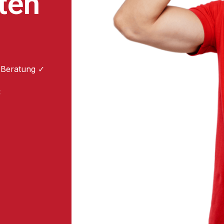
ten
 Beratung ✓
: