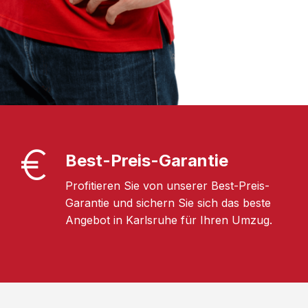
Best-Preis-Garantie
Profitieren Sie von unserer Best-Preis-
Garantie und sichern Sie sich das beste
Angebot in Karlsruhe für Ihren Umzug.