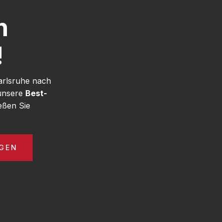
h
!
arlsruhe nach
 unsere
Best-
eßen Sie
AGEN