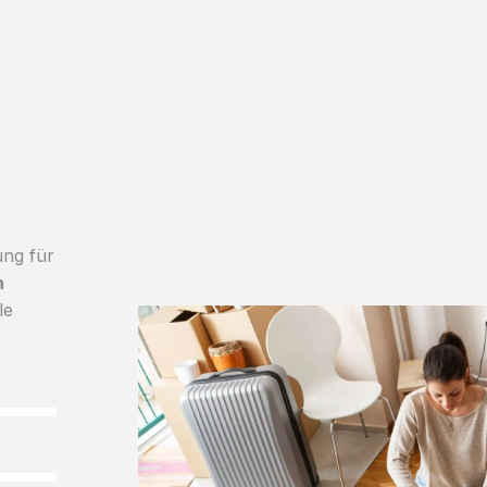
ung für
h
le