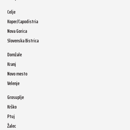
Celje
Koper/Capodistria
Nova Gorica
Slovenska Bistrica
Domžale
Kranj
Novo mesto
Velenje
Grosuplje
Krško
Ptuj
Žalec