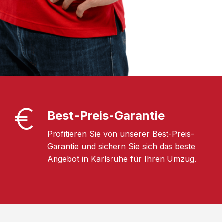
Best-Preis-Garantie
Profitieren Sie von unserer Best-Preis-
Garantie und sichern Sie sich das beste
Angebot in Karlsruhe für Ihren Umzug.