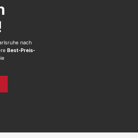
h
!
arlsruhe nach
ere
Best-Preis-
ie