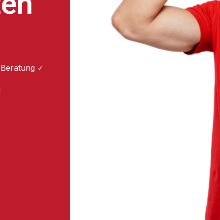
ten
 Beratung ✓
: