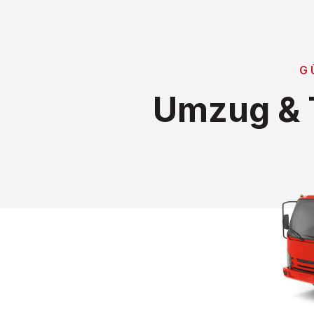
G
Umzug & T