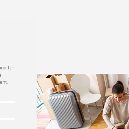
ung für
h
eht.