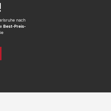
!
arlsruhe nach
re
Best-Preis-
ie