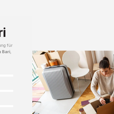
i
ung für
 Bari
,