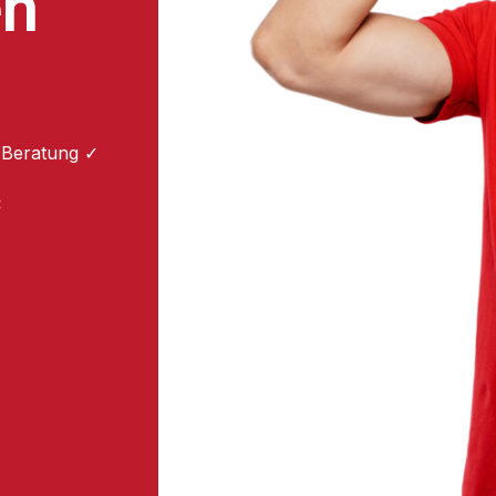
en
 Beratung ✓
: