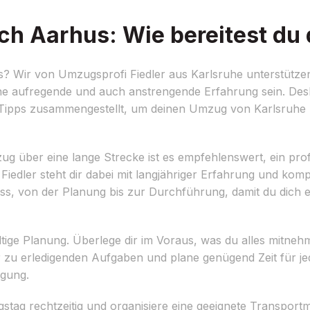
h Aarhus: Wie bereitest du 
 Wir von Umzugsprofi Fiedler aus Karlsruhe unterstützen
e aufregende und auch anstrengende Erfahrung sein. Deshal
he Tipps zusammengestellt, um deinen Umzug von Karlsruhe
g über eine lange Strecke ist es empfehlenswert, ein prof
dler steht dir dabei mit langjähriger Erfahrung und kom
 von der Planung bis zur Durchführung, damit du dich e
ltige Planung. Überlege dir im Voraus, was du alles mitn
 der zu erledigenden Aufgaben und plane genügend Zeit für je
ügung.
ag rechtzeitig und organisiere eine geeignete Transportm