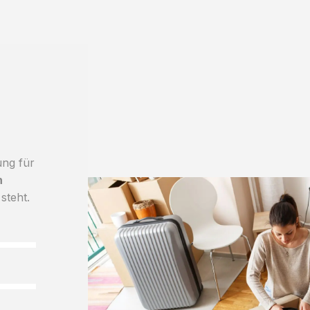
ung für
h
steht.