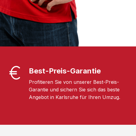
Best-Preis-Garantie
Profitieren Sie von unserer Best-Preis-
Garantie und sichern Sie sich das beste
Angebot in Karlsruhe für Ihren Umzug.