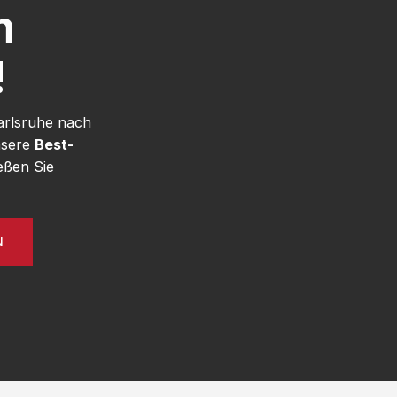
h
!
arlsruhe nach
nsere
Best-
eßen Sie
N