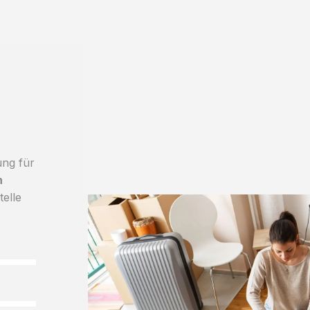
ung für
h
telle