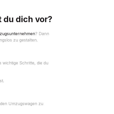
 du dich vor?
zugsunternehmen
? Dann
ngslos zu gestalten.
wichtige Schritte, die du
st.
ür den Umzugswagen zu