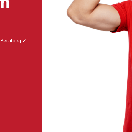
um
 Beratung ✓
: