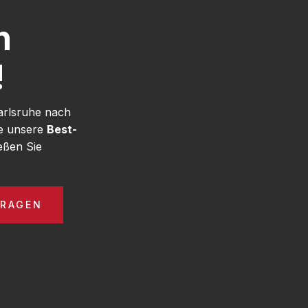
h
!
arlsruhe nach
ie unsere
Best-
eßen Sie
FRAGEN