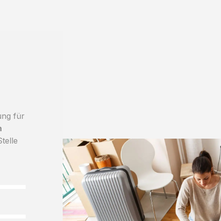
ung für
h
telle