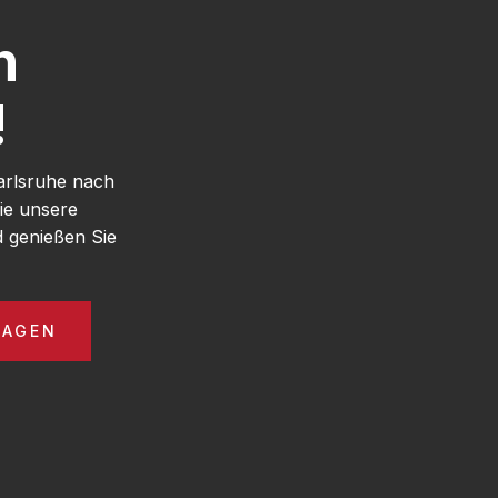
h
!
arlsruhe nach
ie unsere
 genießen Sie
RAGEN