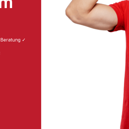
um
 Beratung ✓
: